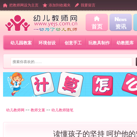
把教师网设为主页
添加到收藏夹
我要留言
首页
资讯
幼儿园教案
环境创设
创意手工
玩教具制作
幼教图库
幼儿教师网
>>
教师文案
>>
幼儿教师随笔
读懂孩子的坚持 呵护他的