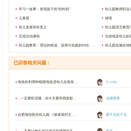
学习一故事：发现孩子的“哇时刻”
幼儿园教师职业
儿童观
移情
幼儿发展评价意义
幼儿园语言教育
五指活动课程
论游戏是幼儿的
幼儿园教育：理论的错读、误用与实践的纠结、无
幼儿园实施全纳
奈
径
已回答相关问题：
有效的利用种植园地促进幼儿全面发
A-vicky
展...
...一定要听话哦，你今天要和我形影不
淡颜墨青
离，一起吃饭，...
合肥海恒阳光幼儿园 《谈谈我对主题
看不见听不见
和主题墙...