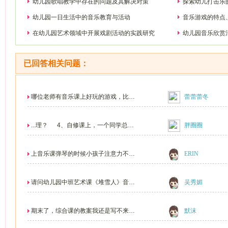
幼儿园歌唱教学中存在的问题及其解决对策
探索幼儿打击乐
活动
幼儿园一日生活中的音乐教育与活动
音乐游戏的特点
在幼儿园艺术领域中开展戏剧活动的实践研究
幼儿园音乐欣赏
已回答相关问题：
哪位老师有音乐课上好玩的游戏，比如
蕾蕾蕾冬
节奏之类的游戏，...
...理？ 4、自修课上，一个同学总是
胖圈圈
戴着耳机一边...
上音乐课弹琴的时候小孩子注意力不集
ERIN
中，怎么办？
请问幼儿园中班艺术课《堆雪人》音乐
吴秀媚
游戏怎么玩好呢
期末了，综合课的教案我还是写不来，
默沫