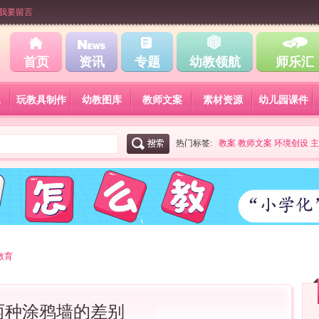
我要留言
首页
资讯
专题
幼教领航
师乐汇
工
玩教具制作
幼教图库
教师文案
素材资源
幼儿园课件
热门标签:
教案
教师文案
环境创设
主
教育
两种涂鸦墙的差别