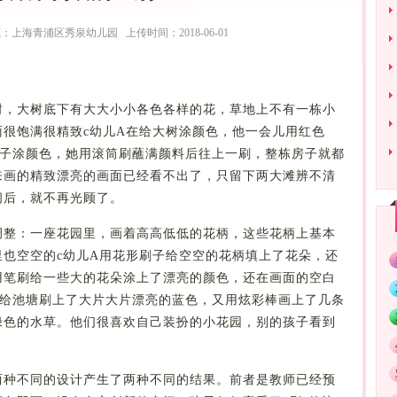
上海青浦区秀泉幼儿园 上传时间：2018-06-01
树，大树底下有大大小小各色各样的花，草地上不有一栋小
很饱满很精致c幼儿A在给大树涂颜色，他一会儿用红色
房子涂颜色，她用滚筒刷蘸满颜料后往上一刷，整栋房子就都
来画的精致漂亮的画面已经看不出了，只留下两大滩辨不清
时间后，就不再光顾了。
调整：一座花园里，画着高高低低的花柄，这些花柄上基本
也空空的c幼儿A用花形刷子给空空的花柄填上了花朵，还
用笔刷给一些大的花朵涂上了漂亮的颜色，还在画面的空白
刷给池塘刷上了大片大片漂亮的蓝色，又用炫彩棒画上了几条
绿色的水草。他们很喜欢自己装扮的小花园，别的孩子看到
两种不同的设计产生了两种不同的结果。前者是教师已经预