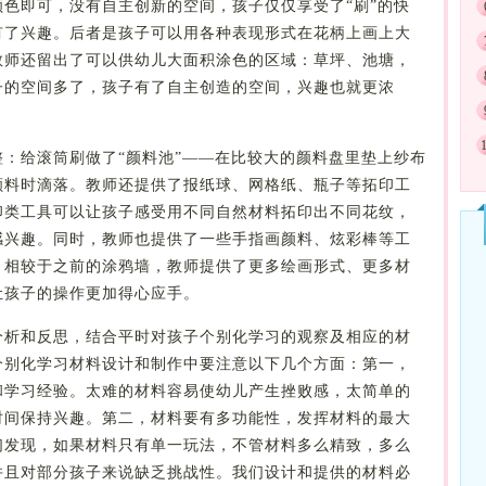
色即可，没有自主创新的空间，孩子仅仅享受了“刷”的快
有了兴趣。后者是孩子可以用各种表现形式在花柄上画上大
教师还留出了可以供幼儿大面积涂色的区域：草坪、池塘，
子的空间多了，孩子有了自主创造的空间，兴趣也就更浓
：给滚筒刷做了“颜料池”——在比较大的颜料盘里垫上纱布
颜料时滴落。教师还提供了报纸球、网格纸、瓶子等拓印工
印类工具可以让孩子感受用不同自然材料拓印出不同花纹，
感兴趣。同时，教师也提供了一些手指画颜料、炫彩棒等工
。相较于之前的涂鸦墙，教师提供了更多绘画形式、更多材
，让孩子的操作更加得心应手。
分析和反思，结合平时对孩子个别化学习的观察及相应的材
个别化学习材料设计和制作中要注意以下几个方面：第一，
和学习经验。太难的材料容易使幼儿产生挫败感，太简单的
时间保持兴趣。第二，材料要有多功能性，发挥材料的最大
们发现，如果材料只有单一玩法，不管材料多么精致，多么
并且对部分孩子来说缺乏挑战性。我们设计和提供的材料必