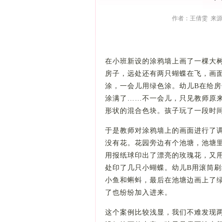
作者：王倩雯 来源：
在小班新设的涂鸦墙上画了一棵大
房子，远处还有两只蝴蝶在飞，画面
涂，一会儿用绿色涂。幼儿B在给
涂满了……不一会儿，只见教师原
形状的混合色块。孩子玩了一段
于是教师对涂鸦墙上的画面进行了
没有花。花园旁边有个池塘，池塘里
用报纸球印出了漂亮的玫瑰花，又
处印了几只小蝴蝶。幼儿B用滚筒
小鱼和蝌蚪，最后在池塘边画上了
了也纷纷加入进来。
这个案例比较浅显，我们不难发现