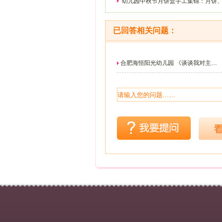
幼儿园中秋节月饼盒手工集锦：月饼
兔子
已回答相关问题：
合肥海恒阳光幼儿园 《谈谈我对主题
和主题墙...