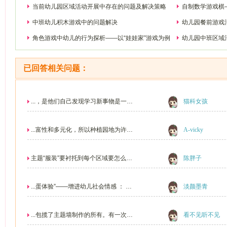
当前幼儿园区域活动开展中存在的问题及解决策略
自制数学游戏棋
中班幼儿积木游戏中的问题解决
幼儿园餐前游戏
角色游戏中幼儿的行为探析——以“娃娃家”游戏为例
幼儿园中班区域活
已回答相关问题：
...，是他们自己发现学习新事物是一种
猫科女孩
有意义的.有价值...
...富性和多元化，所以种植园地为许多
A-vicky
幼儿园开展各类...
主题“服装”要衬托到每个区域要怎么去
陈胖子
衬托进去？？
...蛋体验”——增进幼儿社会情感 ： 内
淡颜墨青
容概要：根据近期...
...包揽了主题墙制作的所有。有一次我
看不见听不见