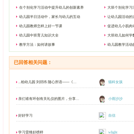
在个别化学习活动中提升幼儿的创新素养
大班个别化学习
幼儿园半日活动中，家长与幼儿的互动
让幼儿园活动的
90个活动(Teacha
幼儿园教师怎样上好一节课
促进幼儿小肌肉
幼儿园中班育儿知识大全
大班幼儿如何学
教学方法：如何讲故事
幼儿园教学活动
已回答相关问题：
...柏幼儿园 刘玥祎 随心所语——《奖
猫科女孩
励与幼...
亲们谁有环创有关礼仪的图片，分享一
小雨沙沙
下啦
好好学习
自信
学习雷锋好榜样
wlight