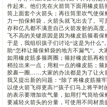
作起来。他们先在火箭筒下面用橡皮筋
筒上面套个火箭头；再往筒里吹气使保
力一拍保鲜袋，火箭头就飞出去了。可
存和亿凡都不满意自己火箭发射的高度
飞不高的关键原因是因为橡皮筋箍着保
于是，我组织孩子们讨论“这是为什么”
助“怎样让箍保鲜袋的地方不漏气”。大
如用橡皮筋多箍两圈；箍好橡皮筋再检
稍拉出来一点；用粗一点的橡皮筋；箍
胶裹一圈……大家的办法都是为了让火
我又提出新的问题：“除了将橡皮筋箍
以使火箭飞得更高?”孩子们马上将平时
的表示要增加吹气量，如用打气筒给保
要减轻火箭头的分量，可使用不同材质