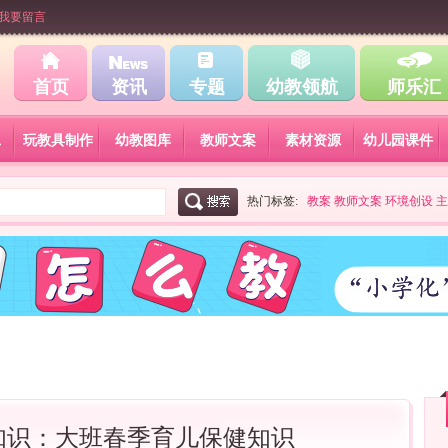
我要留言
首页
资讯
专题
幼教领航
师乐汇
工
玩教具制作
幼教图库
教师文案
素材资源
幼儿园课件
热门标签:
教案
教师文案
环境创设
主
知识：大班春季育儿保健知识