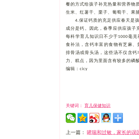
餐的方式给孩子补充热量和营养物
生米、红薯干、栗子、葡萄干、果
保证钙质的充足供应春天是
4.
成分是钙。因此，春季应供应孩子
每科学育儿知识日不少于
毫克
1000
食补法，含钙丰富的食物有芝麻、
排骨汤或骨头汤，这些汤不仅含钙
力、糕点，因为里面含有较多的磷
编辑：
cicy
育儿保健知识
关键词：
上一篇：
哮喘和过敏，家长的误