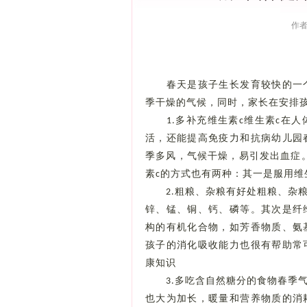
作者
春天是孩子生长发育较快的一个
季干燥的气候，同时，家长在安排
多补充维生素
维生素
在人
1.
c
c
活，还能提高免疫力和抗病幼儿园
季多风，气候干燥，易引发出血症
素
的方式也有两种：其一是服用维
c
粗粮、杂粮有好处粗粮、杂
2.
锌、锰、铜、钙、磷等。其次是纤
构的有机化合物，如芳香物质、氨
孩子的消化吸收能力也很有帮助常
康知识
多吃含自然糖分的食物春季
3.
也大为加长，暖量和营养物质的消