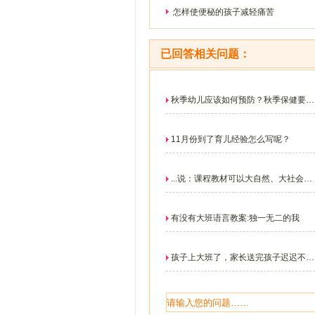
怎样使便秘的孩子减轻痛苦
已回答相关问题：
秋季幼儿应该如何预防？秋季保健要注
意什么。
11月份到了育儿经验怎么写呢？
...说：课程教材可以大自然、大社会为
中心。他认为孩...
有没有大班语言教案:独一无二的我
孩子上大班了，家长送完孩子迟迟不肯
走，应该怎么办