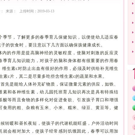
： 来源： 上传时间：2019-03-13
季节，了解更多的春季育儿保健知识，以便使幼儿适应春
孩子的饮食时，要注意以下几方面以确保孩健康成长。
体内的作用是提高脑神经的灵敏程度，使脑对刺激的反应灵
春季育儿知识能力，对孩子的脑和身体都有很重要的作用春
。维生素
对防止出血有很好的作用，必须及时供给补充维生
c
生素
片，其二是尽量多吃些含维生素
的蔬菜和水果。
c
c
粮首先是能给人体补充矿物质，保证微量元素的供应，如铁、
维素和各种维生素，幼儿园托班育儿知识再次是具有特殊结
基酸等而且食物的多样化对促进食欲、引发孩子胃口和增强
可食用的粗、杂粮有玉米、小米、糯米、绿豆、黄豆等。健
气候转暖和昼长夜短，使孩子的代谢机能旺盛，户外活动时间
耗就会相对加大，使孩子经常感到饥饿因此，春季可以用加