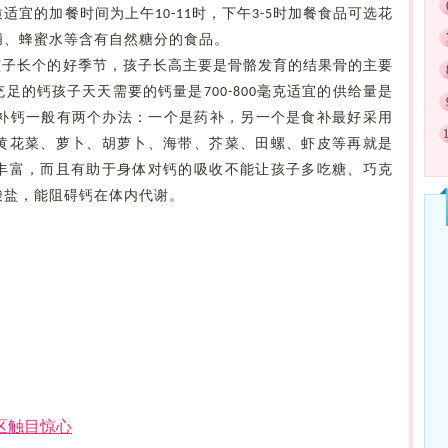
质适宜的加餐时间为上午
时，下午
时加餐食品可选花
10-11
3-5
脯、蜂蜜水等含有自然糖分的食品。
孩子长个的好季节，孩子长高主要是骨骼发育的结果骨的主要
充足的钙孩子天天需要的钙量是
毫克适宜的供给量是
700-800
补钙一般有两个办法：一个是药补，另一个是食补最好采用
黄花菜、萝卜、胡萝卜、海带、芥菜、田螺、虾皮等再就是
丰富，而且有助于身体对钙的吸收不能让孩子多吃糖、巧克
酸盐，能阻碍钙在体内代谢。
区触目惊心