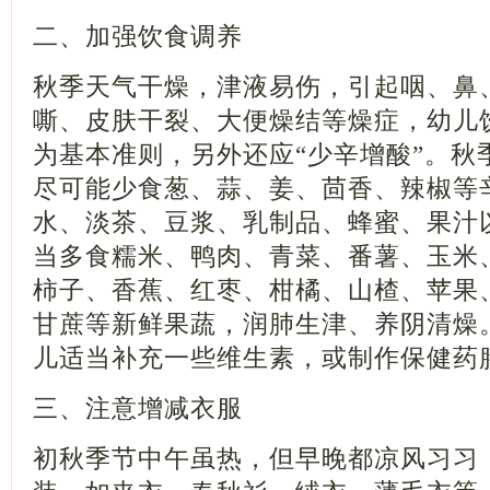
二、加强饮食调养
秋季天气干燥，津液易伤，引起咽、鼻
嘶、皮肤干裂、大便燥结等燥症，幼儿饮
为基本准则，另外还应“少辛增酸”。秋
尽可能少食葱、蒜、姜、茴香、辣椒等
水、淡茶、豆浆、乳制品、蜂蜜、果汁
当多食糯米、鸭肉、青菜、番薯、玉米
柿子、香蕉、红枣、柑橘、山楂、苹果
甘蔗等新鲜果蔬，润肺生津、养阴清燥
儿适当补充一些维生素，或制作保健药
三、注意增减衣服
初秋季节中午虽热，但早晚都凉风习习