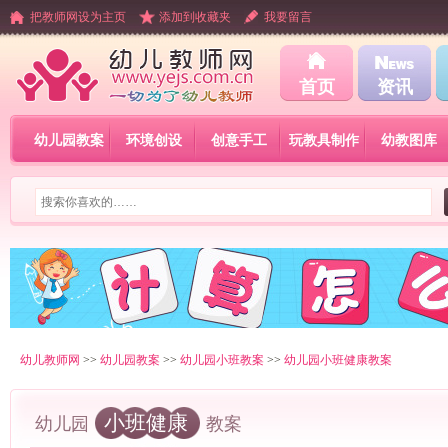
把教师网设为主页
添加到收藏夹
我要留言
首页
资讯
幼儿园教案
环境创设
创意手工
玩教具制作
幼教图库
幼儿教师网
>>
幼儿园教案
>>
幼儿园小班教案
>>
幼儿园小班健康教案
小班健康
幼儿园
教案