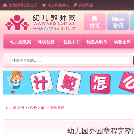
把教师网设为主页
添加到收藏夹
我要留言
首页
资讯
幼儿园教案
环境创设
创意手工
玩教具制作
幼教图库
幼儿教师网
>>
园长之窗
>>
管理策略
幼儿园办园章程完整