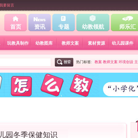
我要留言
首页
资讯
专题
幼教领航
师乐汇
工
玩教具制作
幼教图库
教师文案
素材资源
幼儿园课件
热门标签:
教案
教师文案
环境创设
主
儿园冬季保健知识