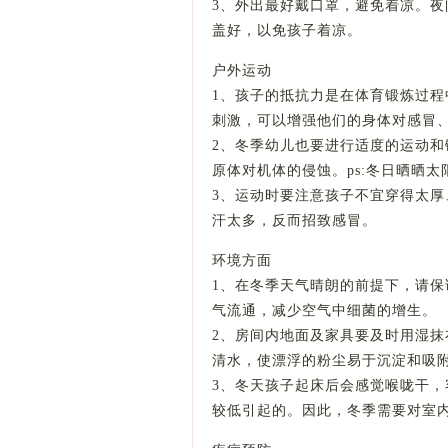
3、外出最好戴口罩，避免着凉。
盖好，以免孩子着凉。
户外运动
1、孩子的抵抗力是在体育锻炼过
刺激，可以增强他们的身体对感冒
2、冬季幼儿也要进行适度的运动
原体对机体的侵蚀。ps:冬日晒晒
3、运动时要注意孩子不宜穿得太
汗太多，反而招致感冒。
环境方面
1、在冬季天气晴朗的前提下，请保
气流通，减少空气中细菌的增生。
2、房间内地面及家具要及时用湿
清水，使漂浮的粉尘易于沉淀和吸
3、冬天孩子起床后会感觉喉咙干
较低引起的。因此，冬季需要对室