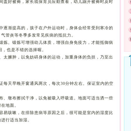
夜间盖好被褥，家长或保育员应勤查看，幼儿踢开被褥时及时
程中逐渐提高的，孩子在户外运动时，身体会经常受到寒冷的
、气管炎等冬季多发常见疾病的抵抗力。
和锻炼。锻炼可增强幼儿体质，增强自身免疫力，才能抵御病
太阳，也是不错的选择喔。
厚、太臃肿，以免妨碍身体的运动，加重身体的负担，乃至出
证每天早晚开窗通风两次，每次30分钟左右。保证室内的空
抹布、墩布擦拭干净，以免被吸入呼吸道。地面可适当洒一些
附在地面。
，容易咳嗽，在排除患病等原因之后，很可能是室内的湿度比
内进行适当加湿。