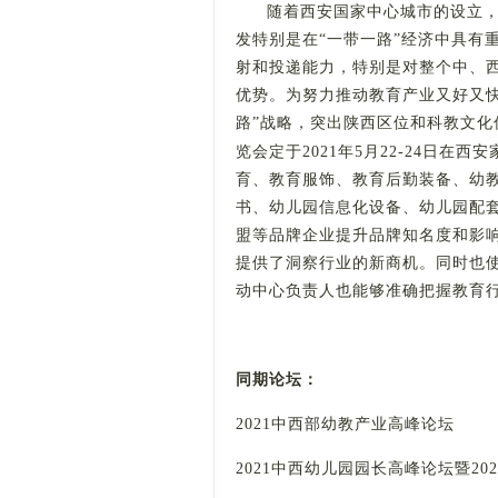
随着西安国家中心城市的设立
发特别是在
“一带一路”经济中具有
射和投递能力，特别是对整个中、
优势。为努力推动教育
产业
又好又
路”战略，突出陕西区位和科教文化
览会定于
202
1
年
5
月
22-24
日在西安
育、教育服饰、教育后勤装备、
幼
书、幼儿园信息化设备、幼儿园配
盟等品牌企业提升品牌知名度和影
提供了洞察行业的新商机。同时也
动中心负责人也能够准确把握
教育
同期论坛：
202
1
中西部幼教产业高峰论坛
202
1
中西幼儿园园长高峰论坛暨
202