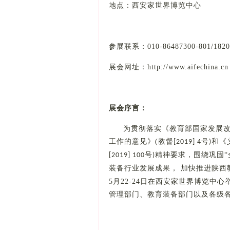
地点：西安家世界博览中心
参展联系：
010-86487300-801/182
展会网址：
http://www.aifechina.cn
展会序言：
为贯彻落实《教育部国家发展
工作的意见》
(
教督
号
和《
[2019] 4
)
号
精神要求，围绕巩固“
[2019] 100
)
装备行业发展成果，
加快推进
陕西
5
月
22-24
日在西安家世界博览中心
管理部门、教育装备部门以及各级