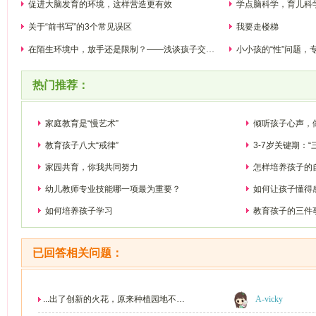
促进大脑发育的环境，这样营造更有效
学点脑科学，育儿科
关于“前书写”的3个常见误区
我要走楼梯
在陌生环境中，放手还是限制？——浅谈孩子交往
小小孩的“性”问题，
能力的培养
热门推荐：
家庭教育是“慢艺术”
倾听孩子心声，
教育孩子八大“戒律”
3-7岁关键期：
家园共育，你我共同努力
怎样培养孩子的
幼儿教师专业技能哪一项最为重要？
如何让孩子懂得
如何培养孩子学习
教育孩子的三件
已回答相关问题：
...出了创新的火花，原来种植园地不仅
A-vicky