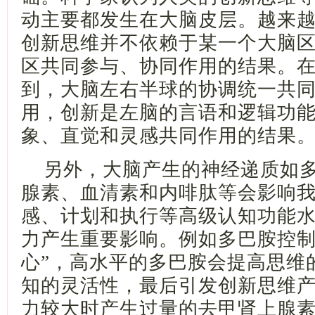
动主要都发生在大脑皮层
。
越来
创新思维并不依赖于某
一个大
脑
区共同参与
、
协同作用的结果
。
到，
大脑左右半球的协调统一共
用
，创新是
左脑的言语和逻辑功
象、直觉和灵感共同作用的结果
另外，大脑产生的
神经递质
如
腺素、
血清素
和内啡肽
等会影响
感、计划和执行
等
高级认知功能
力产生重要影响。例如
多巴胺控
心
”
，高水平的多巴胺会提高思维
知的灵活性，最后引发创新思维
力较大时产生过量
的
去甲肾上腺