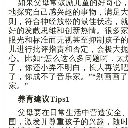
如果
父母常鼓励儿童的好奇心
地探究
自己感兴趣的事物
，满足
则，符合神经放松的最佳状态，
好的
发散思维
和创新热情。很多
眼光和标准而无视甚至抑制孩子
儿进行批评指责和否定，会极大
心。比如
“怎么这么多问题啊，太
了，你还小弄不明白，长大再说吧
了，你成不了音乐家。”“别画画
家。”
养育建议
Tips1
父母要在日常生活中营造安全
围，激发并尊重孩子的兴趣，随