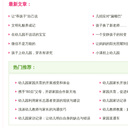
最新文章：
让“乖孩子”自己说
几招应对“漏嘴巴”
文明礼貌养成记
孩子换了新老师……
在幼儿园不说话的宝宝
一个安静孩子的转变
微信不是万能的
让妈妈的阳光照耀到
孩子上幼儿园，穿衣有讲究
小满初上幼儿园
热门推荐：
幼儿园家园共育的开展感受和体会
幼儿园家长开放
携手“80后”父母，开辟家园合作新天地
家园共育，促进
幼儿园利用家长志愿者资源的现状与建议
幼儿园家访记录
浅谈幼儿教师与家长的沟通技巧
幼儿教师教案：
幼儿园家访记录：让幼儿明白自身的缺点与错误
家园直通车