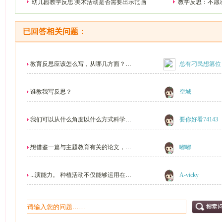
幼儿园教学反思:美术活动是否需要出示范画
教学反思：不愿
已回答相关问题：
教育反思应该怎么写，从哪几方面？
总有刁民想篡位
注：一名刚带小班的...
谁教我写反思？
空城
我们可以从什么角度以什么方式科学的
要你好看74143
与家长合作？
想借鉴一篇与主题教育有关的论文，有
嘟嘟
没有人能帮帮我？
...演能力。 种植活动不仅能够运用在我
A-vicky
们的五...