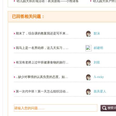
幼儿园大班区域活动：表演游戏——小熊请客
幼儿园大班户外
已回答相关问题：
期末了，综合课的教案我还是写不来，
默沫
美术，健康，音乐...
我马上是一名男幼师，这几天实习，真
郝建明
希望更多的家长理...
有没有老师上过中班健康食物的旅行的
刘双
课，没有经验要去...
...缺少对事情的认真负责的态度。如果
A-vicky
想让你的种子能...
第一次代中班！第一天怎么组织活动！
面具爱人
组织什么活动？