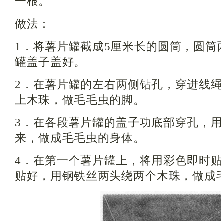
一根。
做法：
1
．将薯片罐截成
5
厘米长的圆筒，圆筒
罐盖子盖好。
2
．在薯片罐的左右两侧钻孔，穿进线
上木珠，做毛毛虫的脚。
3
．在各段薯片罐的盖子功底部穿孔，
来，做成毛毛虫的身体。
4
．在第一个薯片罐上，将用彩色即时
贴好，用钢铁丝两头绕两个木珠，做成