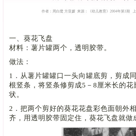
作者：周白鹭 方亚媛 来源：《幼儿教育》2004年第1期 上传时
一、葵花飞盘
材料：薯片罐两个，透明胶带。
做法：
1
．从薯片罐罐口一头向罐底剪，剪成
根竖条，将竖条修剪成
5
－
8
厘米长的花
状。
2
．把两个剪好的葵花花盘彩色面朝外
齐，用透明胶带固定住，葵花飞盘就做