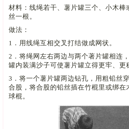
材料：线绳若干、薯片罐三个、小木棒
丝一根。
做法：
1
．用线绳互相交叉打结做成网状。
2
．将绳网左右两边与两个著片罐相连
罐内装满沙子可使薯片罐立得更牢、更
3
．将一个薯片罐两边钻孔，用粗铅丝
合股，将合股的铅丝插在竹棍里或绑在
球棍。