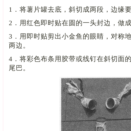
1
．将薯片罐去底，斜切成两段，边缘
2
．用红色即时贴在圆的一头封边，做
3
．用即时贴剪出小金鱼的眼睛，对称
两边。
4
．将彩色布条用胶带或线钉在斜切面
尾巴。