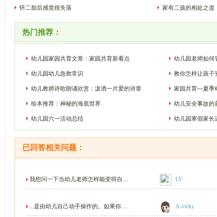
怀二胎后感觉很失落
家有二孩的相处之道
热门推荐：
幼儿园家园共育文章：家园共育新看点
幼儿园老师如何
幼儿园幼儿急救常识
教你怎样让孩子
幼儿教师诗歌朗诵欣赏：泼洒一片爱的诗章
家园共育—夏季
绘本推荐：神秘的海底世界
幼儿安全事故的
幼儿园六一活动总结
幼儿园寒假家长
已回答相关问题：
我想问一下当幼儿老师怎样能变得自信
LY
勇敢一点?我比较...
...是由幼儿自己动手操作的。如果你不
A-vicky