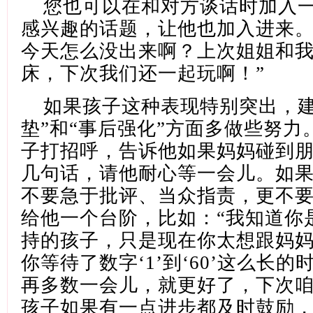
您也可以在和对方谈话时加入
感兴趣的话题，让他也加入进来
今天怎么没出来啊？上次姐姐和
床，下次我们还一起玩啊！”
如果孩子这种表现特别突出，
垫”和“事后强化”方面多做些努力
子打招呼，告诉他如果妈妈碰到
几句话，请他耐心等一会儿。如
不要急于批评、当众指责，更不
给他一个台阶，比如
：
“我知道你
持
的孩子，
只是现在你太想跟妈
你等待了数字
‘1’到‘60’这么长的
再多数一会儿，
就更好
了，下次
孩子如果有一点进步都及时鼓励