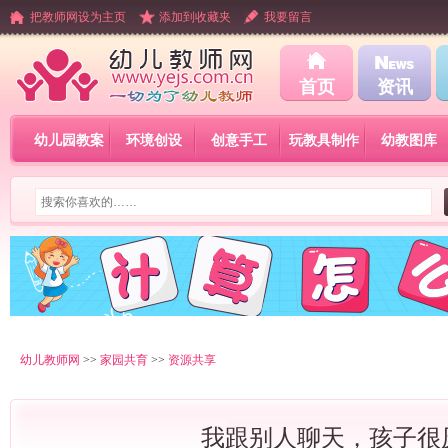
把教师网设为主页
添加到收藏夹
我要留言
首页
资讯
幼儿园教案
环境创设
创意手工
玩教具制作
幼教图库
幼儿教师网
>>
家园共育
>>
资源共享
我跟别人聊天，孩子很